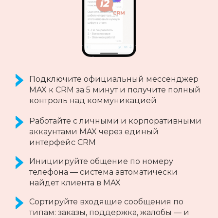
Интеграция личного аккаунта Telegram с
CRM-системами за 5 минут
Пишите первым по номеру телефона
Обменивайтесь личными сообщениями,
отвечайте на сообщения из CRM-системы,
не выходя из интерфейса
Передавайте различные типы
сообщений: текст, эмоджи, музыка, видео
и документы
Получайте комментарии к постам из