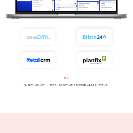
*i2crm может интегрироваться с любой CRM системой