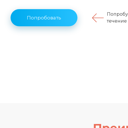
Попробу
Попробовать
течение
Преи