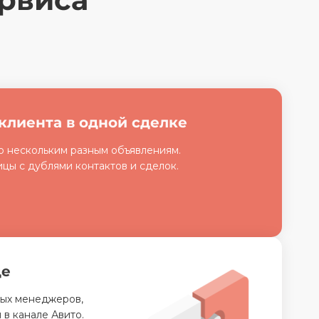
клиента в одной сделке
о нескольким разным объявлениям.
ицы с дублями контактов и сделок.
де
ных менеджеров,
 в канале Авито.