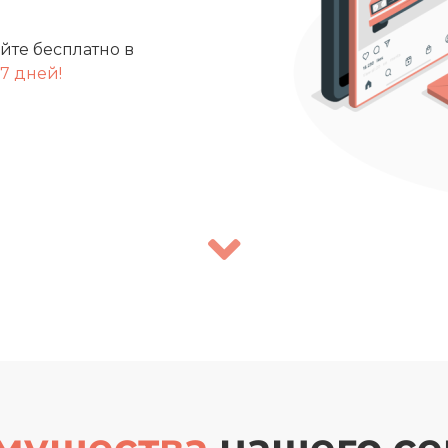
йте бесплатно в
7 дней!
мущества
нашего се