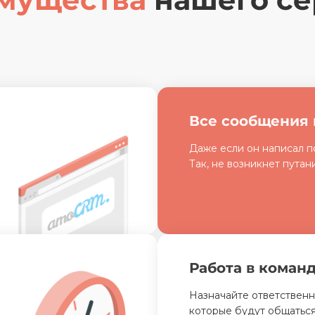
Все сообщения 
Даже если он написал п
Так, не возникнет путан
Работа в коман
Назначайте ответствен
которые будут общаться