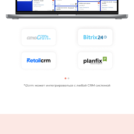
*i2crm может интегрироваться с любой CRM системой