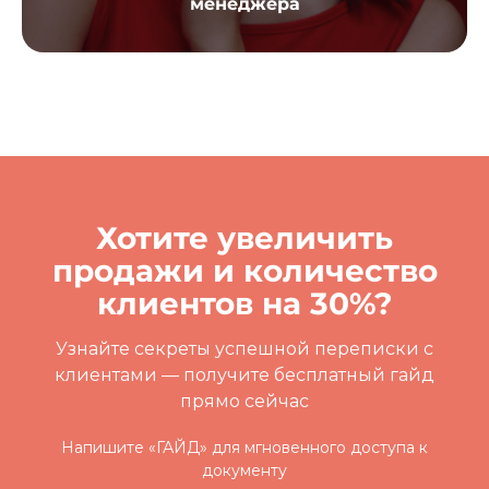
менеджера
Хотите увеличить
продажи и количество
клиентов на 30%?
Узнайте секреты успешной переписки с
клиентами
— получите бесплатный гайд
прямо сейчас
Напишите «ГАЙД» для мгновенного доступа к
документу