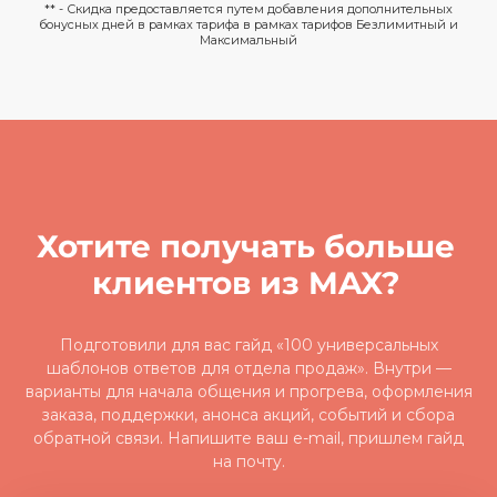
** - Скидка предоставляется путем добавления дополнительных
бонусных дней в рамках тарифа в рамках тарифов Безлимитный и
Максимальный
Хотите получать больше
клиентов из MAX?
Подготовили для вас гайд «100 универсальных
шаблонов ответов для отдела продаж». Внутри —
варианты для начала общения и прогрева, оформления
заказа, поддержки, анонса акций, событий и сбора
обратной связи. Напишите ваш e-mail, пришлем гайд
на почту.