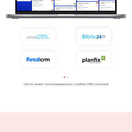
*i2crm может интегрироваться с любой CRM системой