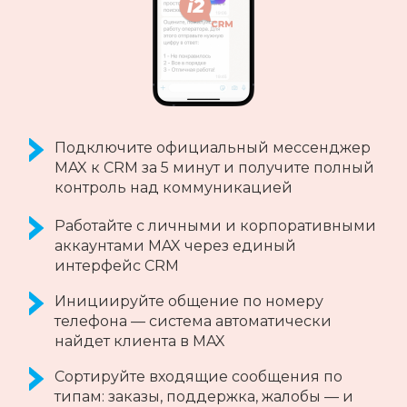
Интеграция личного аккаунта Telegram с
CRM-системами за 5 минут
Пишите первым по номеру телефона
Обменивайтесь личными сообщениями,
отвечайте на сообщения из CRM-системы,
не выходя из интерфейса
Передавайте различные типы
сообщений: текст, эмоджи, музыка, видео
и документы
Получайте комментарии к постам из