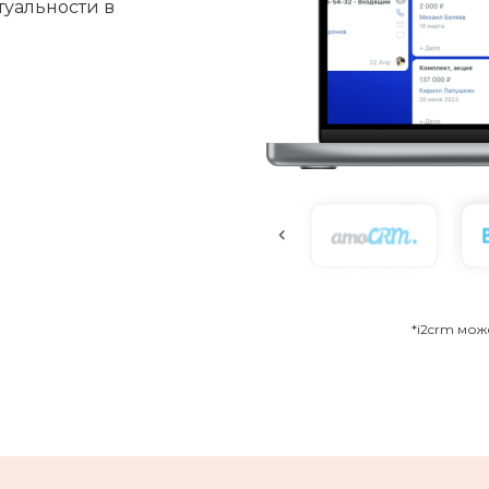
туальности в
*i2crm мо