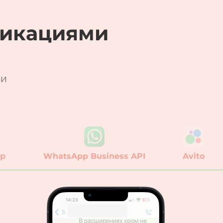
икациями
зи
ер
WhatsApp Business API
Avito