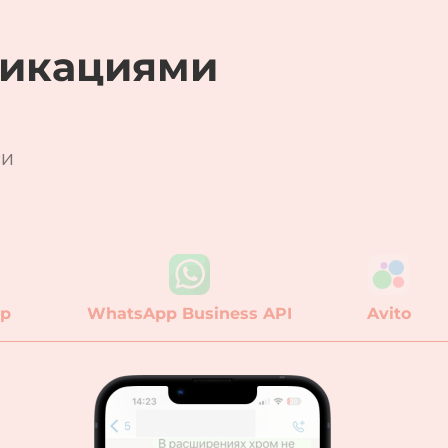
икациями
зи
ер
WhatsApp Business API
Avito