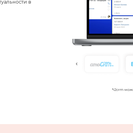
туальности в
*i2crm мо