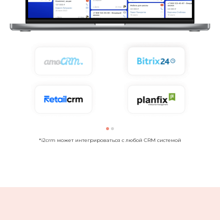
*i2crm может интегрироваться с любой CRM системой