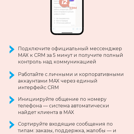
Интеграция личного аккаунта Telegram с
CRM-системами за 5 минут
Пишите первым по номеру телефона
Обменивайтесь личными сообщениями,
отвечайте на сообщения из CRM-системы,
не выходя из интерфейса
Передавайте различные типы
сообщений: текст, эмоджи, музыка, видео
и документы
Получайте комментарии к постам из